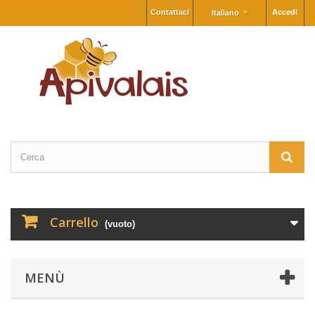
Contattaci
Accedi
Italiano
Carrello
(vuoto)
MENÙ