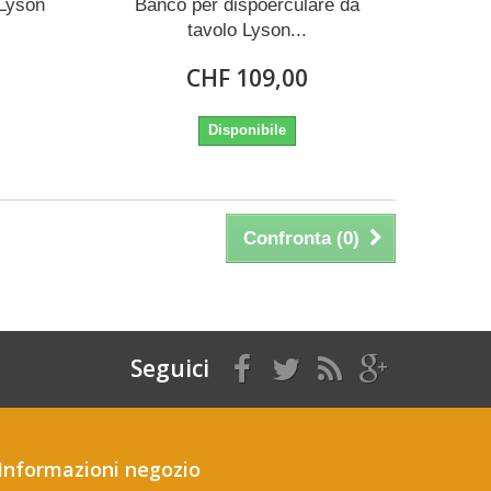
 Lyson
Banco per dispoerculare da
tavolo Lyson...
CHF 109,00
Disponibile
Confronta (
0
)
Seguici
Informazioni negozio