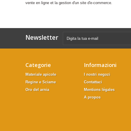
vente en ligne et la gestion d'un site d'e-commerce.
Newsletter
Categorie
Informazioni
Materiale apicole
I nostri negozi
Regine e Sciame
Contattaci
Oro del arnia
Mentions légales
A propos