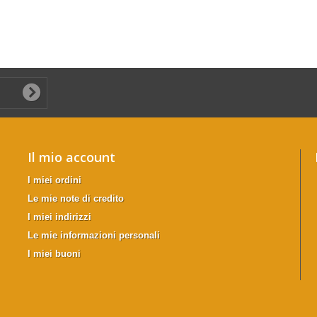
Il mio account
I miei ordini
Le mie note di credito
I miei indirizzi
Le mie informazioni personali
I miei buoni