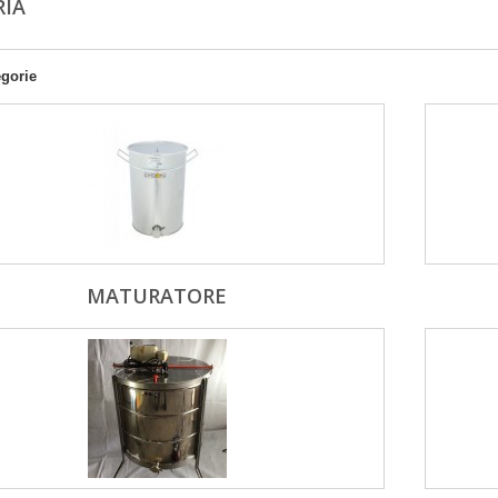
RIA
egorie
MATURATORE