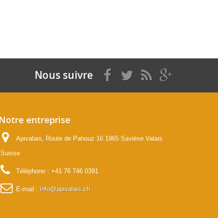
Nous suivre
Notre entreprise
Apivalais, Route de Pahouz 16 1965 Savièse Valais
Suisse
Téléphone :
+41 76 746 0391
E-mail :
info@apivalais.ch