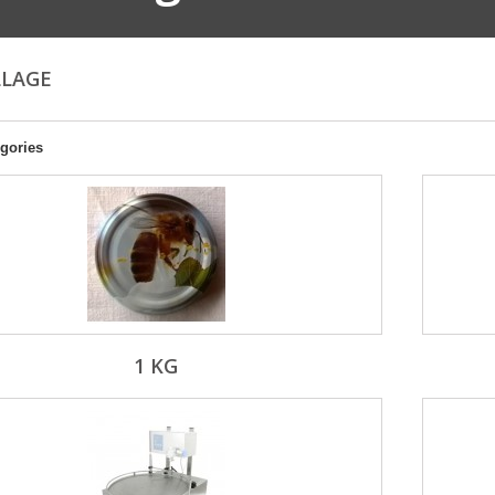
LLAGE
gories
1 KG