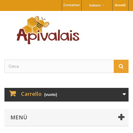
Contattaci
Accedi
Italiano
Carrello
(vuoto)
MENÙ