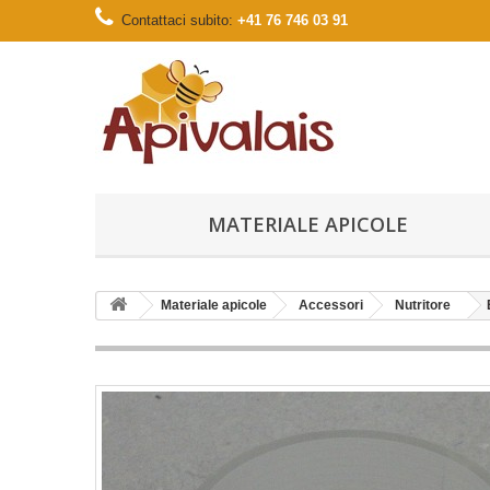
Contattaci subito:
+41 76 746 03 91
MATERIALE APICOLE
Materiale apicole
Accessori
Nutritore