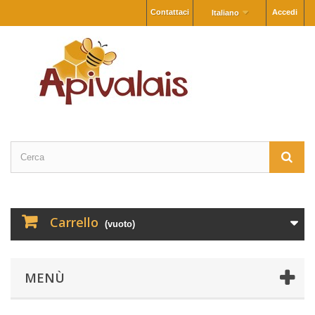
Contattaci
Accedi
Italiano
Carrello
(vuoto)
MENÙ