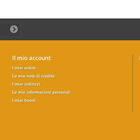
Il mio account
I miei ordini
Le mie note di credito
I miei indirizzi
Le mie informazioni personali
I miei buoni