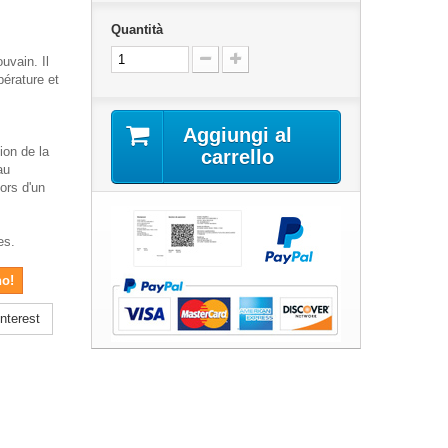
Quantità
uvain. Il
pérature et
Aggiungi al
ion de la
carrello
au
ors d'un
es.
no!
nterest