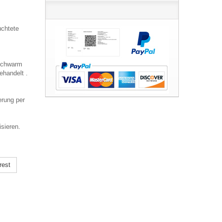
uchtete
 Schwarm
ehandelt .
erung per
isieren.
rest